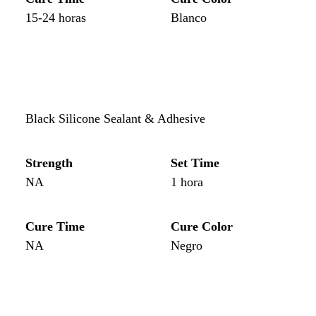
15-24 horas
Blanco
ew
w Product
Black Silicone Sealant & Adhesive
Strength
Set Time
NA
1 hora
Cure Time
Cure Color
NA
Negro
ew
w Product