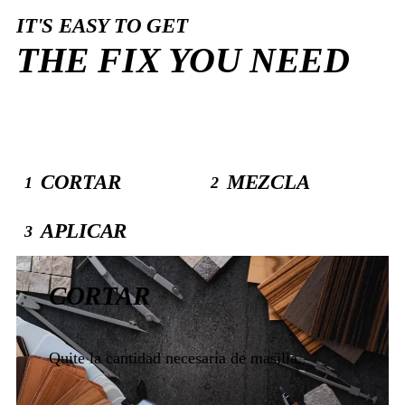
IT'S EASY TO GET
THE FIX YOU NEED
CORTAR
MEZCLA
1
2
APLICAR
3
CORTAR
Amasar bien la masilla con los dedos hasta obtener un
Presione la masilla firmemente contra la superficie a
Quite la cantidad necesaria de masilla.
color uniforme.
reparar.