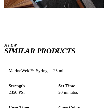
A FEW
SIMILAR PRODUCTS
MarineWeld™ Syringe - 25 ml
Strength
Set Time
2350 PSI
20 minutos
Cure Time
Cure Color