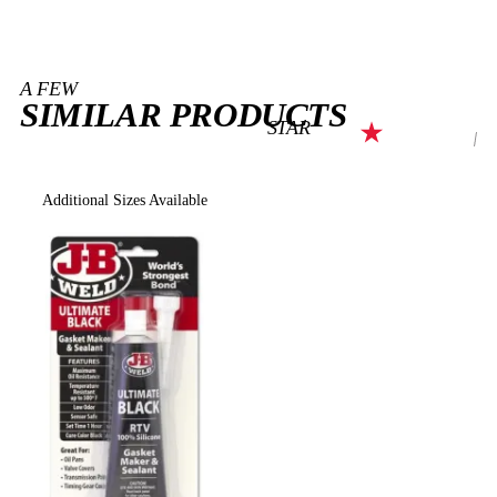
A FEW
SIMILAR PRODUCTS
STAR
Additional Sizes Available