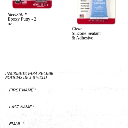
SteelStik™
View Product
Epoxy Putty - 2
oz
Clear
Vi
Silicone Sealant
& Adhesive
INSCRIBETE PARA RECIBIR
NOTICIAS DE J-B WELD
First
Name
*
Last
Name
*