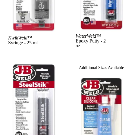
View Product
WaterWeld™
Vi
KwikWeld™
Epoxy Putty - 2
Syringe - 25 ml
oz
Additional Sizes Available