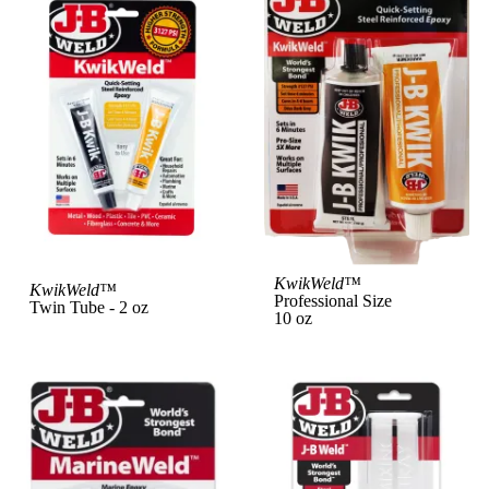
View Product
KwikWeld™
Vi
KwikWeld™
Professional Size
Twin Tube - 2 oz
10 oz