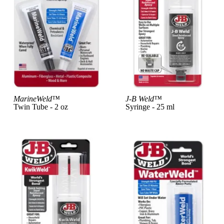
View Product
Vi
MarineWeld™
J-B Weld™
Twin Tube - 2 oz
Syringe - 25 ml