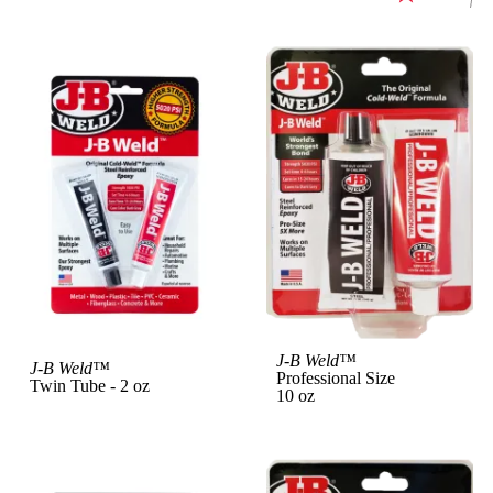
View Product
J-B Weld™
Vi
J-B Weld™
Professional Size
Twin Tube - 2 oz
10 oz