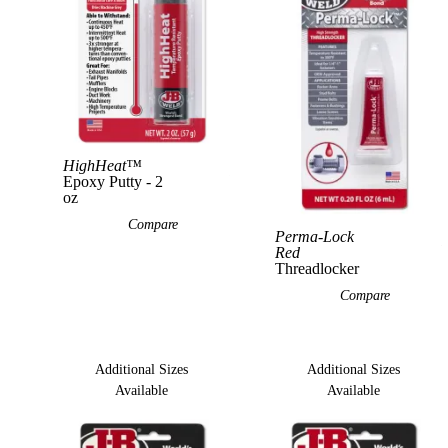
HighHeat™
View Product
Epoxy Putty - 2
oz
Compare
Perma-Lock
Red
Threadlocker
Compare
Additional Sizes
Additional Sizes
Available
Available