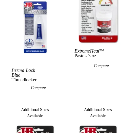
Vie
ExtremeHeat™
Paste - 3 oz
Compare
Perma-Lock
View Product
View Product
Blue
Threadlocker
Compare
Additional Sizes
Additional Sizes
Available
Available