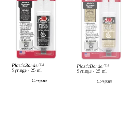
View Product
View Product
Vie
PlasticBonder™
PlasticBonder™
Syringe - 25 ml
Syringe - 25 ml
Compare
Compare