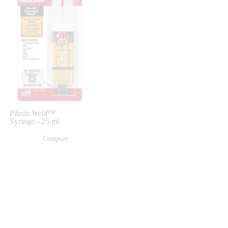
View Product
w Product
PlasticWeld™
Syringe - 25 ml
Compare