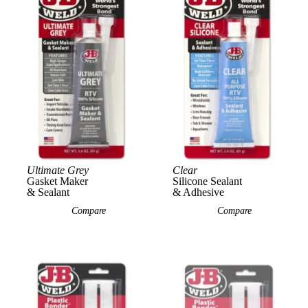
Ultimate Grey
Clear
View Product
View Product
Vie
Gasket Maker
Silicone Sealant
& Sealant
& Adhesive
Compare
Compare