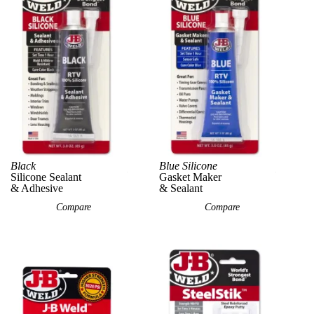
w Product
Black
Blue Silicone
View Product
View P
Silicone Sealant
Gasket Maker
& Adhesive
& Sealant
Compare
Compare