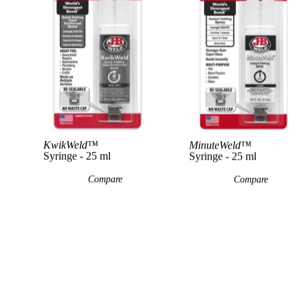
View Product
KwikWeld™
MinuteWeld™
Syringe - 25 ml
Syringe - 25 ml
Compare
Compare
Additional Sizes
Available