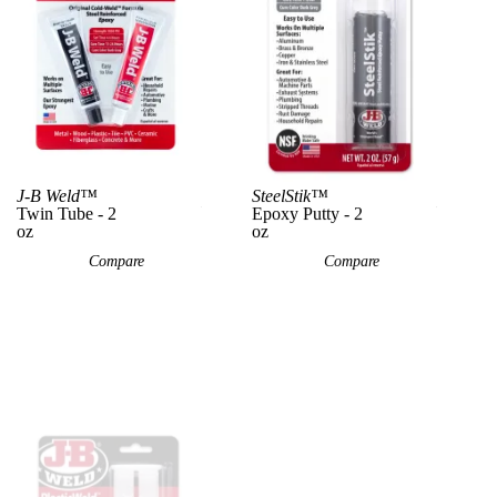
J-B Weld™
SteelStik™
View Product
View P
Twin Tube - 2
Epoxy Putty - 2
oz
oz
Compare
Compare
w Product