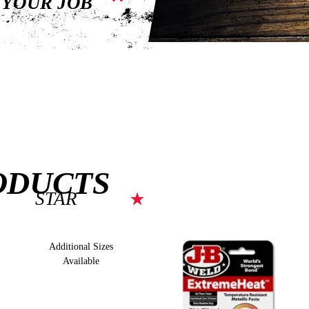
 YOUR JOB
ODUCTS
STAR
Additional Sizes
Available